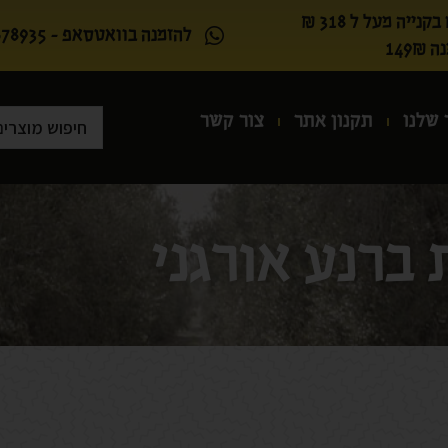
נייה מעל ל 318 ₪
להזמנה בוואטסאפ - 050-5678935
149
 שלנו
תקנון אתר
צור קשר
 ברנע אורגני